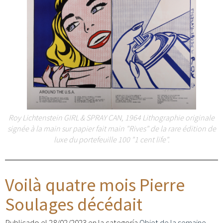
Roy Lichtenstein GIRL & SPRAY CAN, 1964 Lithographie originale
signée à la main sur papier fait main "Rives" de la rare édition de
luxe du portefeuille 100 "1 cent life".
Voilà quatre mois Pierre
Soulages décédait
Publicado el 28/02/2023 en la categoría
Objet de la semaine