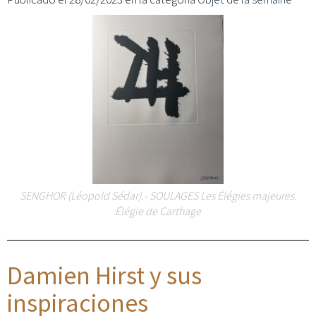
SENGHOR (Léopold Sédar).- SOULAGES Les Élégies majeures.
Élégie de Carthage
Damien Hirst y sus
inspiraciones