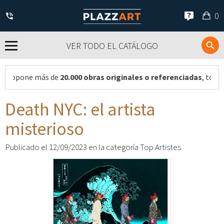
Mi
0
ces
VER TODO EL CATÁLOGO
ne más de
20.000 obras originales o referenciadas
, todas propu
Death NYC: el artista
misterioso
Publicado el 12/09/2023 en la categoría
Top Artistes