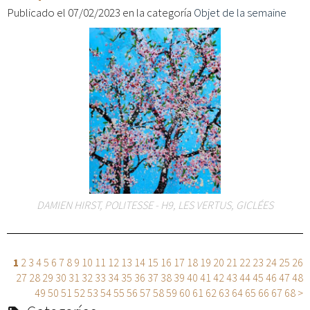
Publicado el 07/02/2023 en la categoría
Objet de la semaine
DAMIEN HIRST, POLITESSE - H9, LES VERTUS, GICLÉES
1
2
3
4
5
6
7
8
9
10
11
12
13
14
15
16
17
18
19
20
21
22
23
24
25
26
27
28
29
30
31
32
33
34
35
36
37
38
39
40
41
42
43
44
45
46
47
48
49
50
51
52
53
54
55
56
57
58
59
60
61
62
63
64
65
66
67
68
>